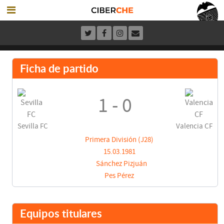
Ficha de partido
1 - 0
Sevilla FC
Valencia CF
Primera División (J28)
15.03.1981
Sánchez Pizjuán
Pes Pérez
Equipos titulares