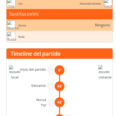
Yiyi
Fernando Morena
Sustituciones
Ninguno
Murua
Ruda
Timeline del partido
Inicio del partido
0'
Descanso
45'
Murua
45'
Yiyi