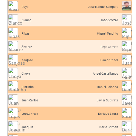
Buyo
José Manuel Sempere
Blanco
José Cerveró
Ribas
Miguel Tendillo
Álvarez
Pepe Carrete
Sanjosé
Juan Cruz Sol
Choya
Ángel Castellanos
Pintinho
Daniel Solsona
Juan Carlos
Javier Subirats
López Nieva
Enrique Saura
Joaquín
Darío Felman