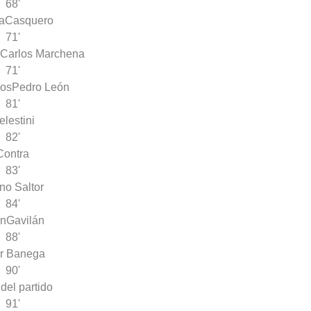
68'
a
Casquero
71'
Carlos Marchena
71'
íos
Pedro León
81'
elestini
82'
Contra
83'
no Saltor
84'
ín
Gavilán
88'
r Banega
90'
 del partido
91'