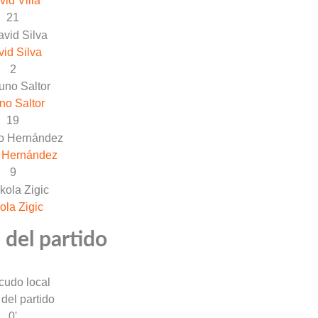
vid Villa
21
id Silva
2
no Saltor
19
 Hernández
9
ola Zigic
 del partido
 del partido
0'