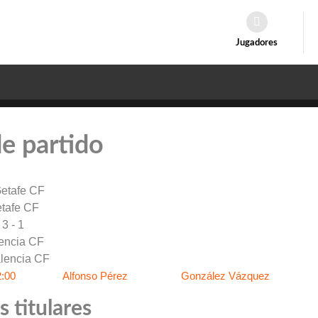
Jugadores
de partido
tafe CF
3 - 1
encia CF
2:00
Alfonso Pérez
González Vázquez
 titulares