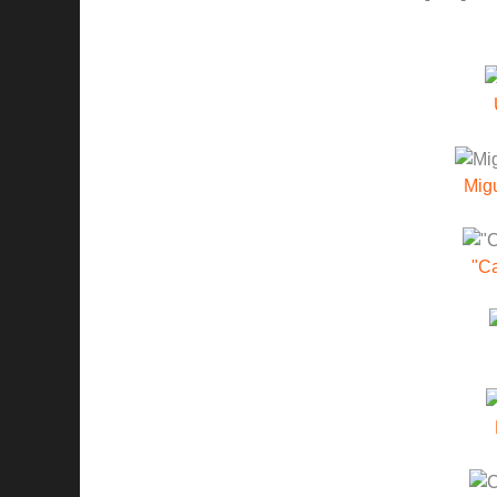
Migu
"Ca