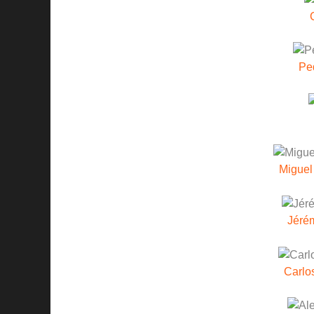
Pe
Miguel
Jéré
Carlo