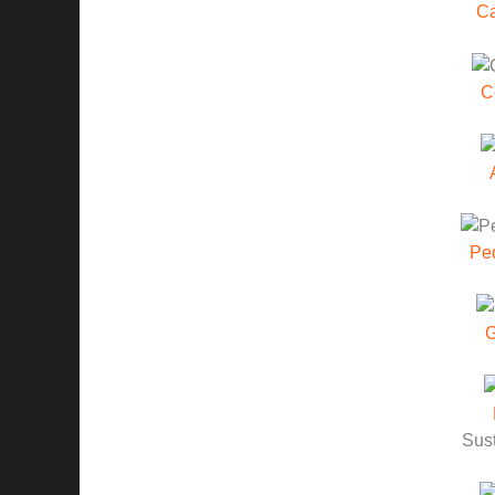
C
C
Pe
G
Sust