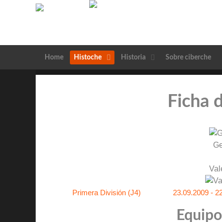
Home
Histoche
Historia
Sobre ciberche
Ficha 
Ge
Val
Primera División (J4)
23.09.2009 - 2
Equipos