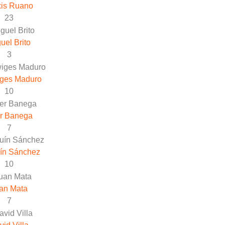
xis Ruano
23
uel Brito
3
ges Maduro
10
r Banega
7
ín Sánchez
10
an Mata
7