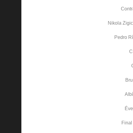
Contr
Nikola Zigic
Pedro R
C
Bru
Alb
Éve
Final