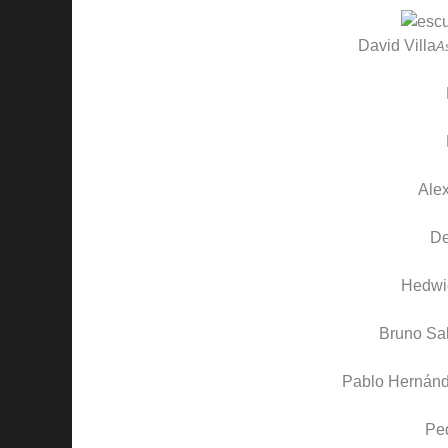
David Villa
A
Ale
D
Hedwi
Bruno Sal
Pablo Hernán
Pe