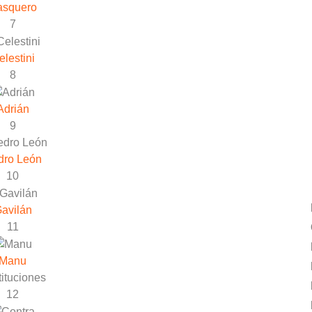
asquero
7
elestini
8
Adrián
9
dro León
10
avilán
11
Manu
ituciones
12