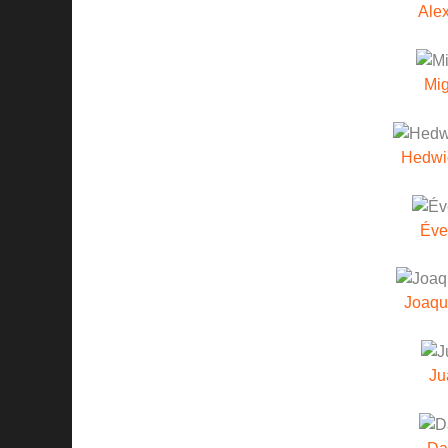
Ale
Mig
Hedwi
Éve
Joaqu
Ju