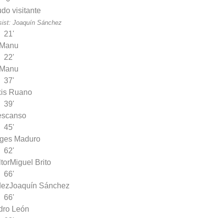
sist: Joaquín Sánchez
21'
Manu
22'
Manu
37'
xis Ruano
39'
escanso
45'
ges Maduro
62'
tor
Miguel Brito
66'
dez
Joaquín Sánchez
66'
dro León