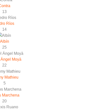
Contra
13
dro Ríos
14
Albín
25
 Ángel Moyà
22
my Mathieu
5
s Marchena
20