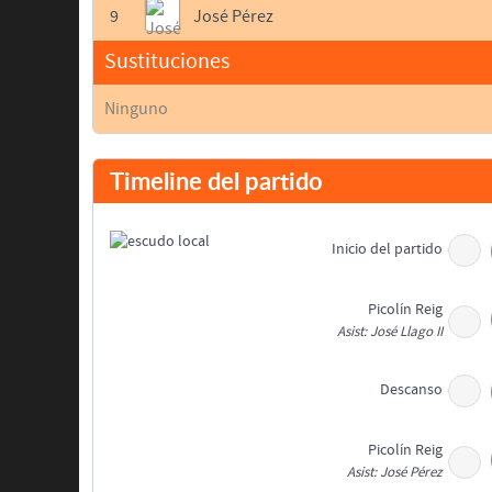
9
José Pérez
Sustituciones
Ninguno
Timeline del partido
Inicio del partido
Picolín Reig
Asist: José Llago II
Descanso
Picolín Reig
Asist: José Pérez