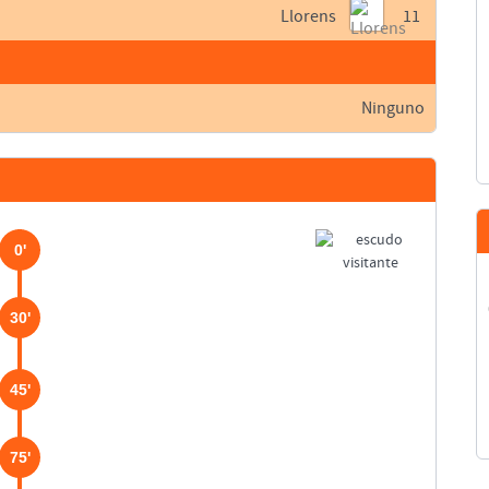
Llorens
11
Ninguno
0'
30'
45'
75'