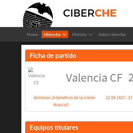
Home
Histoche
Historia
Sobre ciberche
Ficha de partido
2
Valencia CF
Amistoso (A beneficio de la Unión
22.09.1927 - 17
Musical)
Equipos titulares