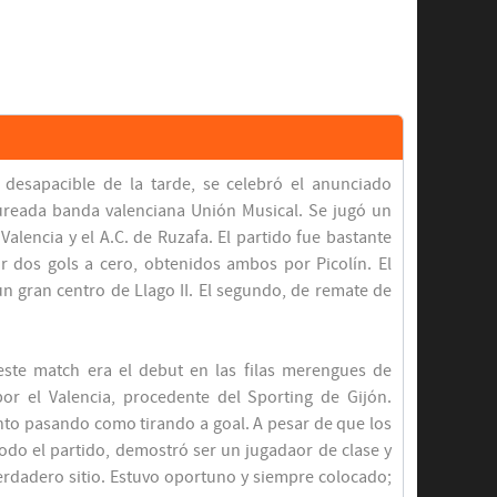
desapacible de la tarde, se celebró el anunciado
laureada banda valenciana Unión Musical. Se jugó un
Valencia y el A.C. de Ruzafa. El partido fue bastante
r dos gols a cero, obtenidos ambos por Picolín. El
 gran centro de Llago II. El segundo, de remate de
 este match era el debut en las filas merengues de
or el Valencia, procedente del Sporting de Gijón.
nto pasando como tirando a goal. A pesar de que los
todo el partido, demostró ser un jugadaor de clase y
verdadero sitio. Estuvo oportuno y siempre colocado;