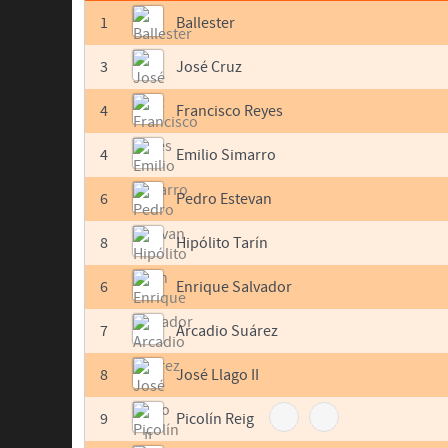
1
Ballester
3
José Cruz
4
Francisco Reyes
4
Emilio Simarro
6
Pedro Estevan
8
Hipólito Tarín
6
Enrique Salvador
7
Arcadio Suárez
8
José Llago II
9
Picolín Reig