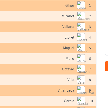
Giner
1
Mirabet
2
Vallana
3
Lloret
4
Miquel
5
Muro
6
Octavio
7
Vela
8
Villanueva
9
García
10