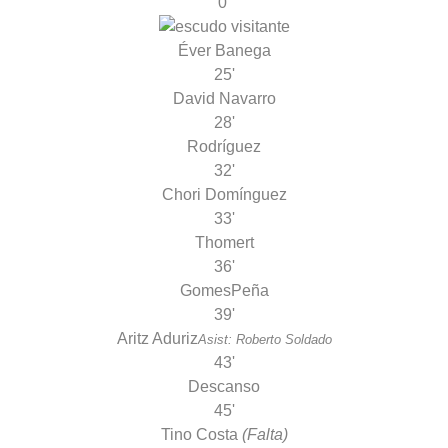
0'
Éver Banega
25'
David Navarro
28'
Rodríguez
32'
Chori Domínguez
33'
Thomert
36'
Gomes
Peña
39'
Aritz Aduriz
Asist: Roberto Soldado
43'
Descanso
45'
Tino Costa
(Falta)