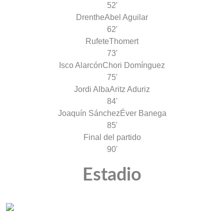
52'
Drenthe
Abel Aguilar
62'
Rufete
Thomert
73'
Isco Alarcón
Chori Domínguez
75'
Jordi Alba
Aritz Aduriz
84'
Joaquín Sánchez
Éver Banega
85'
Final del partido
90'
Estadio