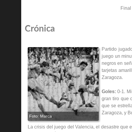
Final
Crónica
Partido jugad
juego un minut
negros en seña
tarjetas amari
Zaragoza.
Goles:
0-1. Mi
gran tiro que 
que se estrell
Zaragoza, y Bo
La crisis del juego del Valencia, el desastre que