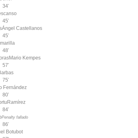
34'
escanso
45'
s
Ángel Castellanos
45'
marilla
48'
oras
Mario Kempes
57'
Barbas
75'
o Fernández
80'
rtu
Ramírez
84'
o
Penalty fallado
86'
el Botubot