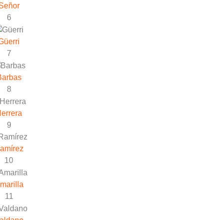
Señor
6
Güerri
7
Barbas
8
errera
9
amírez
10
marilla
11