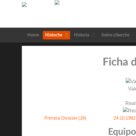
Home
Histoche
Historia
Sobre ciberche
Ficha 
Val
Real
Primera División (J8)
24.10.1982
Equipos