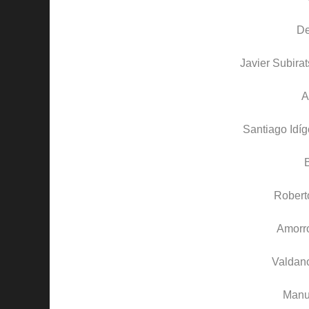
D
Javier Subirat
A
Santiago Idíg
Robert
Amorro
Valdan
Manu