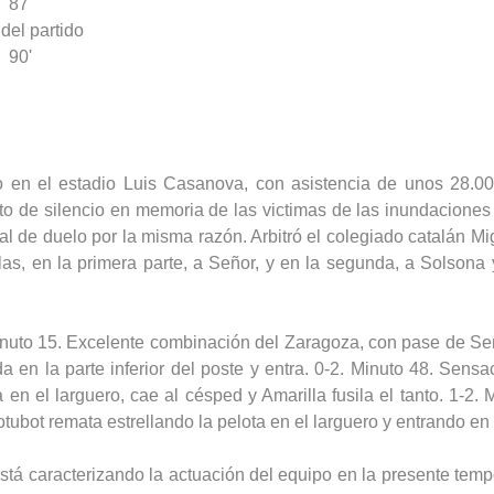
87'
 del partido
90'
o en el estadio Luis Casanova, con asistencia de unos 28.00
o de silencio en memoria de las victimas de las inundaciones d
l de duelo por la misma razón. Arbitró el colegiado catalán M
llas, en la primera parte, a Señor, y en la segunda, a Solsona 
nuto 15. Excelente combinación del Zaragoza, con pase de S
da en la parte inferior del poste y entra. 0-2. Minuto 48. Sen
a en el larguero, cae al césped y Amarilla fusila el tanto. 1-2.
tubot remata estrellando la pelota en el larguero y entrando en 
 está caracterizando la actuación del equipo en la presente te