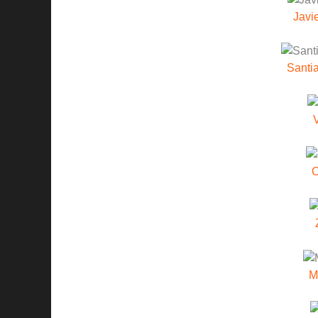
Javi
Santia
V
C
M