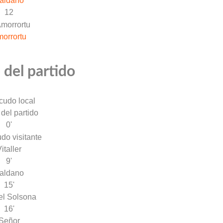
aldano
12
orrortu
 del partido
 del partido
0'
italler
9'
aldano
15'
el Solsona
16'
Señor