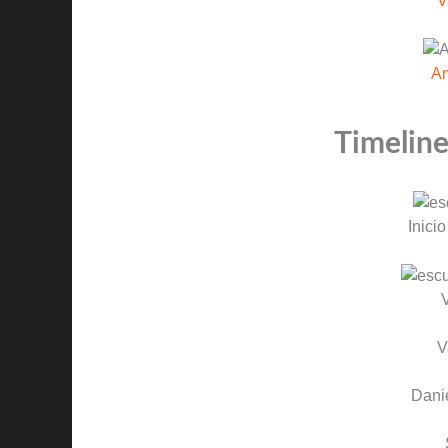
V
Am
Timeline
Inicio
V
V
Dani