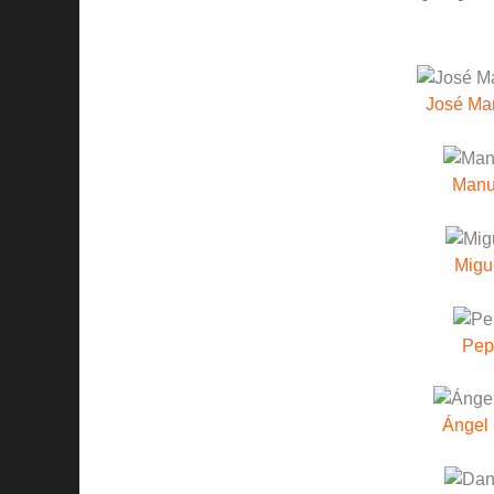
José Ma
Manu
Migu
Pep
Ángel 