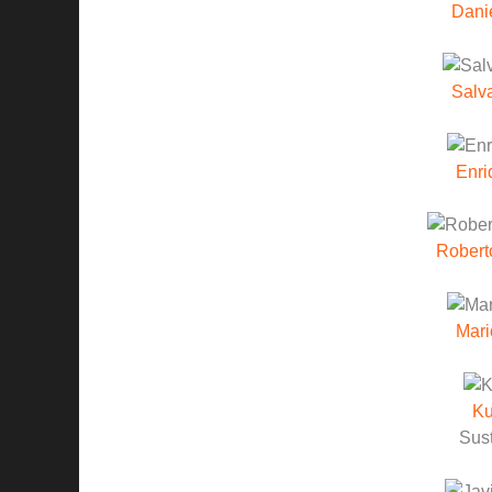
Dani
Salv
Enri
Robert
Mar
Ku
Sust