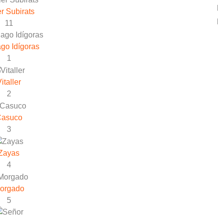
er Subirats
11
go Idígoras
1
italler
2
asuco
3
Zayas
4
orgado
5