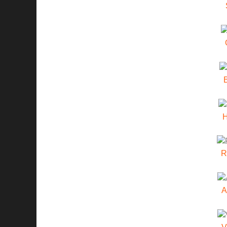
H
R
A