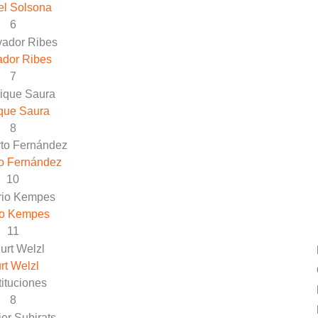
el Solsona
6
ador Ribes
7
que Saura
8
o Fernández
10
io Kempes
11
rt Welzl
ituciones
8