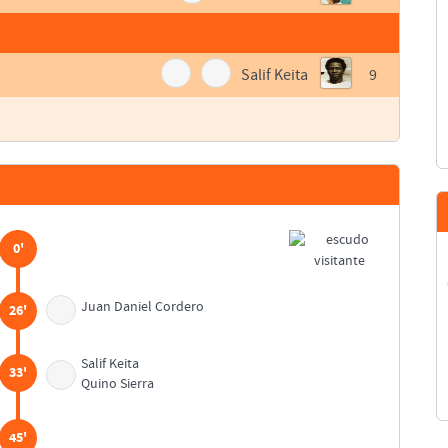
Salif Keita
9
0'
Juan Daniel Cordero
26'
Salif Keita
33'
Quino Sierra
45'