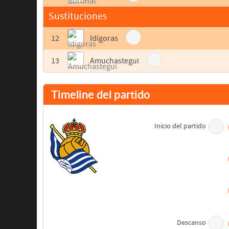
Sustituciones
12
Idígoras
13
Amuchastegui
Timeline del partido
Inicio del partido
Descanso