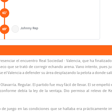
61'
Johnny Rep
69'
70'
senciar el encuentro Real Sociedad - Valencia, que ha finalizado
75'
eco que se trató de corregir echando arena. Vano intento, pues ju
rse el Valencia a defender su área desplazando la pelota a donde salí
Salif Keita
75'
Olavarría. Regular. El partido fue muy fácil de llevar. El se empeñó
conforme debía la ley de la ventaja. Dio permiso al relevo de K
90'
o de juego en las condiciones que se hallaba era prácticamente i