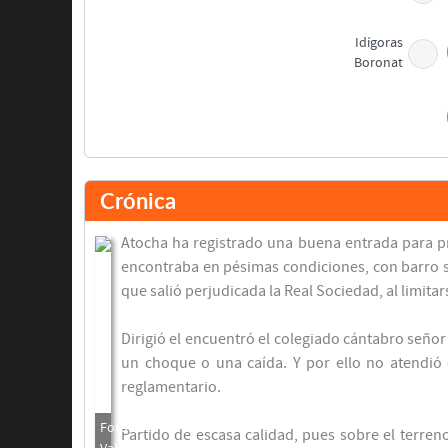
Idígoras
Boronat
Amuchastegui
Muruzábal
Crónica
Atocha ha registrado una buena entrada para pre
Murillo
(Pen.)
encontraba en pésimas condiciones, con barro s
que salió perjudicada la Real Sociedad, al limita
Dirigió el encuentró el colegiado cántabro señor 
un choque o una caída. Y por ello no atendió 
Final del partido
reglamentario.
Partido de escasa calidad, pues sobre el terren