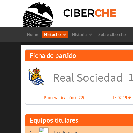
Home
Histoche
Historia
Sobre ciberche
Ficha de partido
1
Real Sociedad
Primera División (J22)
15.02.1976
Equipos titulares
1
Urruticoechea