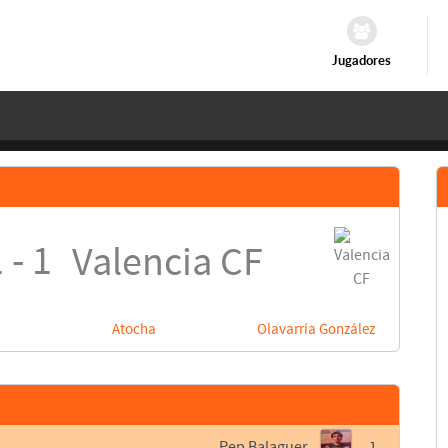
Jugadores
 - 1
Valencia CF
Atocha
Olavarría González
Pep Balaguer
1