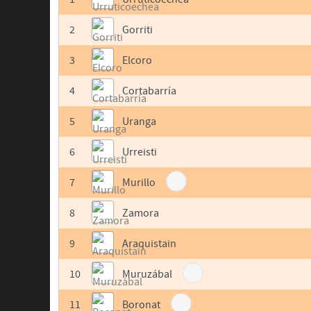
2
Gorriti
3
Elcoro
4
Cortabarría
5
Uranga
6
Urreisti
7
Murillo
8
Zamora
9
Araquistain
10
Muruzábal
11
Boronat