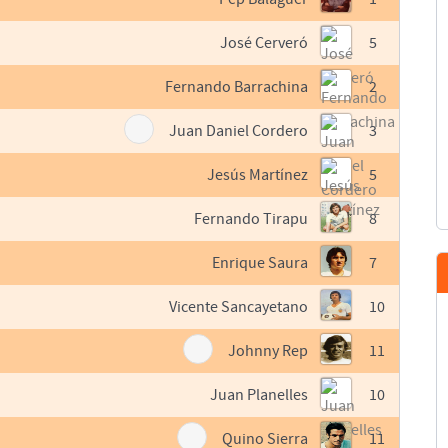
José Cerveró
5
Fernando Barrachina
2
Juan Daniel Cordero
3
Jesús Martínez
5
Fernando Tirapu
8
Enrique Saura
7
Vicente Sancayetano
10
Johnny Rep
11
Juan Planelles
10
Quino Sierra
11