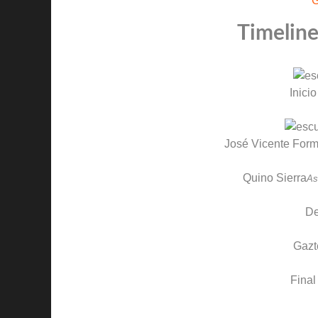
G
Timeline
Inicio
José Vicente Form
Quino Sierra
As
D
Gazt
Final