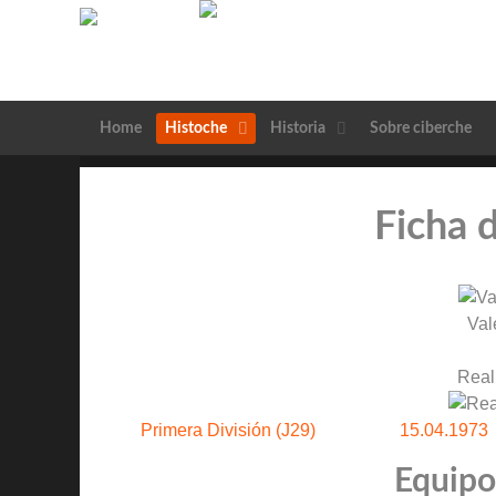
Home
Histoche
Historia
Sobre ciberche
Ficha 
Val
Real
Primera División (J29)
15.04.1973
Equipos