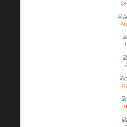
Co
Ara
U
Oy
B