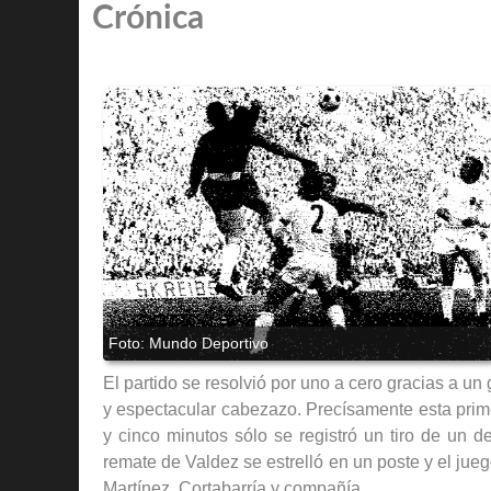
Crónica
El partido se resolvió por uno a cero gracias a un
y espectacular cabezazo. Precísamente esta prime
y cinco minutos sólo se registró un tiro de un d
remate de Valdez se estrelló en un poste y el jue
Martínez, Cortabarría y compañía.