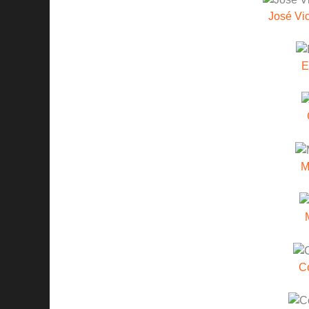
José Vi
E
M
C