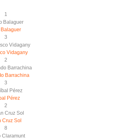
1
 Balaguer
3
sco Vidagany
2
o Barrachina
3
bal Pérez
2
 Cruz Sol
8