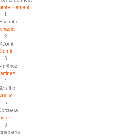
cente Forment
1
snaola
2
Gorriti
3
artínez
4
Murillo
5
orcuera
6