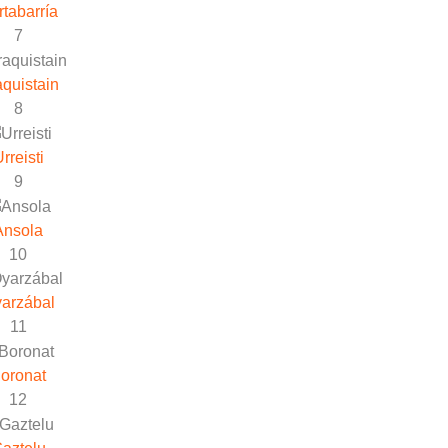
rtabarría
7
quistain
8
rreisti
9
Ansola
10
arzábal
11
oronat
12