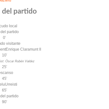
aztelu
 del partido
 del partido
0'
ent
Enrique Claramunt II
10'
ist: Óscar Rubén Valdez
25'
escanso
45'
elu
Urreisti
65'
 del partido
90'