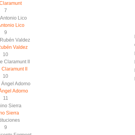
Claramunt
7
ntonio Lico
9
Rubén Valdez
10
 Claramunt II
10
Ángel Adorno
11
no Sierra
ituciones
9