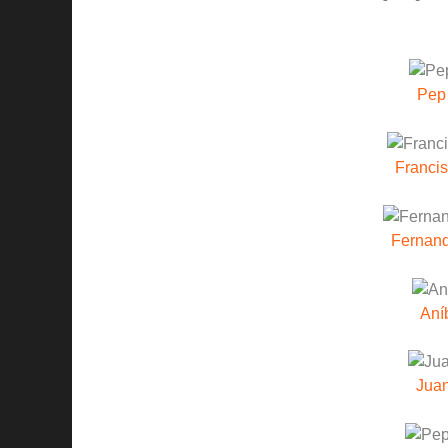
Pep
Franci
Fernand
Aní
Juan