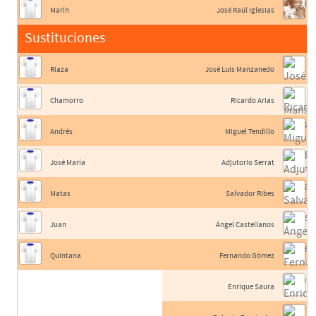
Marín
José Raúl Iglesias
Sustituciones
Riaza
José Luis Manzanedo
Chamorro
Ricardo Arias
Andrés
Miguel Tendillo
José María
Adjutorio Serrat
Matas
Salvador Ribes
Juan
Ángel Castellanos
Quintana
Fernando Gómez
Enrique Saura