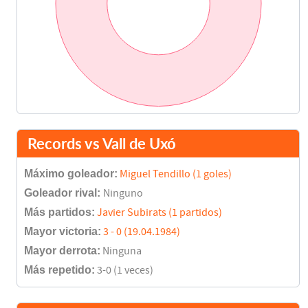
Salvador Revert
Ángel Castellanos
45'
Javier Subirats
Fernando Gómez
75'
Miguel Tendillo
80'
Records vs Vall de Uxó
Final del partido
90'
Máximo goleador:
Miguel Tendillo (1 goles)
Goleador rival:
Ninguno
Más partidos:
Javier Subirats (1 partidos)
Mayor victoria:
3 - 0 (19.04.1984)
Mayor derrota:
Ninguna
Más repetido:
3-0 (1 veces)