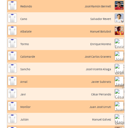
Redondo
José Ramón Bermell
Cano
Salvador Revert
Albalate
Manuel Botubot
Tormo
Enrique Moreno
Calomarde
José Carlos Granero
Sancho
José Vicente Aliaga
Arnal
Javier Subirats
Javi
César Ferrando
Monllor
Juan José Urruti
Julián
Manuel Gálvez