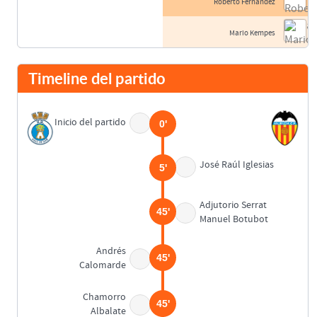
Roberto Fernández
Mario Kempes
Timeline del partido
Inicio del partido
0'
José Raúl Iglesias
5'
Adjutorio Serrat
45'
Manuel Botubot
Andrés
45'
Calomarde
Chamorro
45'
Albalate