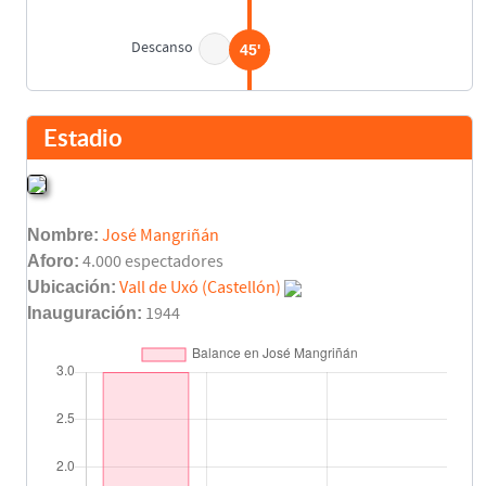
Descanso
45'
Enrique Saura
45'
César Ferrando
Estadio
Fernando Gómez
45'
Manuel Gálvez
Nombre:
José Mangriñán
José Luis Manzanedo
45'
Aforo:
4.000 espectadores
José Ramón Bermell
Ubicación:
Vall de Uxó (Castellón)
Inauguración:
1944
José María
45'
Arnal
Juan
45'
Julián
Mario Kempes
45'
Juan José Urruti