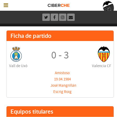
Ficha de partido
0 - 3
Vall de Uxó
Valencia CF
Amistoso
19.04.1984
José Mangriñán
Escrig Roig
Equipos titulares