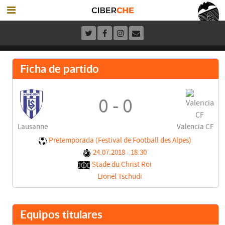
Ficha de partido
0 - 0
Lausanne
Valencia CF
Pretemporada (Festival de Football des Alpes)
24.07.2018 - 18:30
Stade du Christ Roi
Lionel Tschudi
Equipos titulares