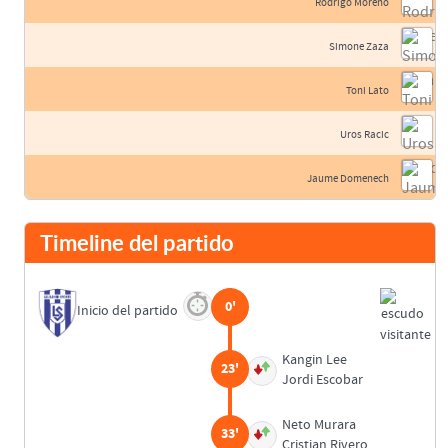
Rodrigo Moreno
Simone Zaza
Toni Lato
Uros Racic
Jaume Domenech
Timeline del partido
0'
Inicio del partido
Kangin Lee
23'
Jordi Escobar
Neto Murara
33'
Cristian Rivero