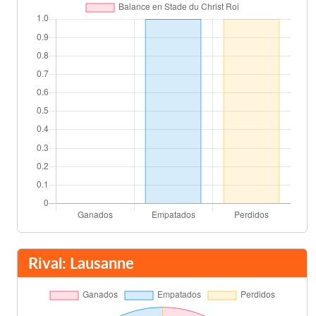
Santi Mina
Toni Lato
45'
José Luis Gayá
Uros Racic
45'
Geoffrey Kondogbia
Álvaro Medrán
45'
Carlos Soler
Final del partido
90'
Rival: Lausanne