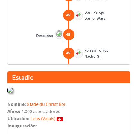
Dani Parejo
45'
Daniel Wass
45'
Descanso
Ferran Torres
45'
Nacho Gil
Gabriel Paulista
45'
Estadio
Jeison Murillo
Martín Montoya
45'
Cristiano Piccini
Nombre:
Stade du Christ Roi
Mouctar Diakhaby
Aforo:
45'
4.000 espectadores
Rubén Vezo
Ubicación:
Lens (Valais)
Inauguración:
Simone Zaza
45'