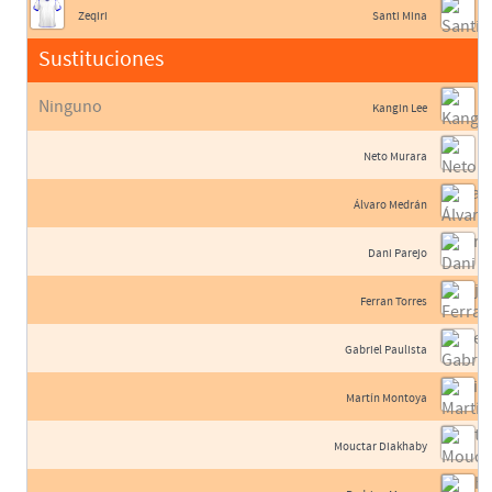
Zeqiri
Santi Mina
Sustituciones
Ninguno
Kangin Lee
Neto Murara
Álvaro Medrán
Dani Parejo
Ferran Torres
Gabriel Paulista
Martín Montoya
Mouctar Diakhaby