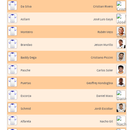
Da Silva
Cristian Rivero
Asllani
José Luis Gayá
Monteiro
Rubén Vezo
Brandao
Jeison Murillo
Baddy Dega
Cristiano Piccini
Pasche
Carlos Soler
Puertas
Geoffrey Kondogbia
Escorza
Daniel Wass
Schmid
Jordi Escobar
Alfarela
Nacho Gil