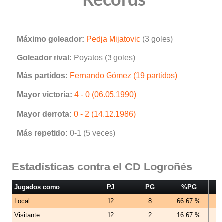
Récords
Máximo goleador:
Pedja Mijatovic
(3 goles)
Goleador rival:
Poyatos (3 goles)
Más partidos:
Fernando Gómez (19 partidos)
Mayor victoria:
4 - 0 (06.05.1990)
Mayor derrota:
0 - 2 (14.12.1986)
Más repetido:
0-1 (5 veces)
Estadísticas contra el CD Logroñés
Jugados como
PJ
PG
%PG
Local
12
8
66.67 %
Visitante
12
2
16.67 %