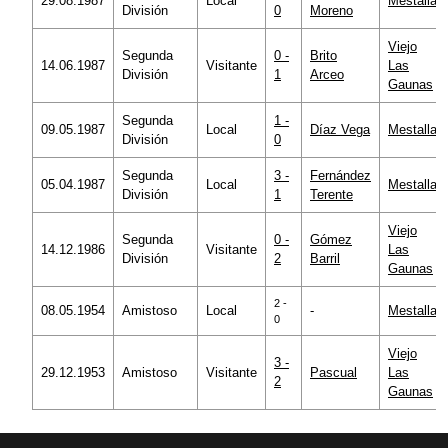
29.08.1987
Local
Mestalla
División
0
Moreno
Viejo
Segunda
0 -
Brito
14.06.1987
Visitante
Las
División
1
Arceo
Gaunas
Segunda
1 -
09.05.1987
Local
Díaz Vega
Mestalla
División
0
Segunda
3 -
Fernández
05.04.1987
Local
Mestalla
División
1
Terente
Viejo
Segunda
0 -
Gómez
14.12.1986
Visitante
Las
División
2
Barril
Gaunas
2 -
08.05.1954
Amistoso
Local
-
Mestalla
0
Viejo
3 -
29.12.1953
Amistoso
Visitante
Pascual
Las
2
Gaunas