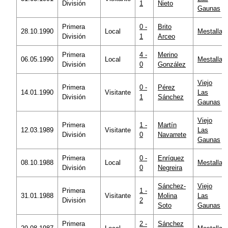
División
1
Nieto
Gaunas
Primera
0 -
Brito
28.10.1990
Local
Mestalla
División
1
Arceo
Primera
4 -
Merino
06.05.1990
Local
Mestalla
División
0
González
Viejo
Primera
0 -
Pérez
14.01.1990
Visitante
Las
División
1
Sánchez
Gaunas
Viejo
Primera
1 -
Martín
12.03.1989
Visitante
Las
División
0
Navarrete
Gaunas
Primera
0 -
Enríquez
08.10.1988
Local
Mestalla
División
0
Negreira
Sánchez-
Viejo
Primera
1 -
31.01.1988
Visitante
Molina
Las
División
2
Soto
Gaunas
Primera
2 -
Sánchez