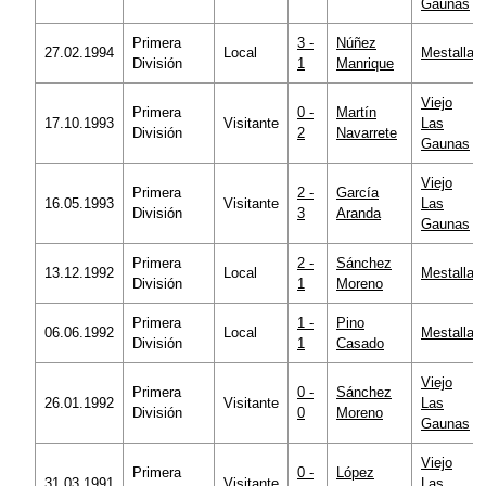
Gaunas
Primera
3 -
Núñez
27.02.1994
Local
Mestalla
División
1
Manrique
Viejo
Primera
0 -
Martín
17.10.1993
Visitante
Las
División
2
Navarrete
Gaunas
Viejo
Primera
2 -
García
16.05.1993
Visitante
Las
División
3
Aranda
Gaunas
Primera
2 -
Sánchez
13.12.1992
Local
Mestalla
División
1
Moreno
Primera
1 -
Pino
06.06.1992
Local
Mestalla
División
1
Casado
Viejo
Primera
0 -
Sánchez
26.01.1992
Visitante
Las
División
0
Moreno
Gaunas
Viejo
Primera
0 -
López
31.03.1991
Visitante
Las