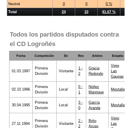
Neutral
0
0
0 %
Total
24
10
41.67 %
Todos los partidos disputados contra
el CD Logroñés
Fecha
Competición
En
Res
Arbitro
Estadio
Viejo
Primera
1 -
Gracia
01.03.1997
Visitante
Las
División
2
Redondo
Gaunas
Primera
0 -
Núñez
02.10.1996
Local
Mestalla
División
1
Manrique
Primera
3 -
García
30.04.1995
Local
Mestalla
División
0
Aranda
Viejo
Primera
2 -
Brito
27.11.1994
Visitante
Las
División
2
Arceo