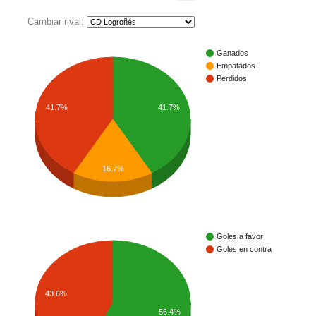
Cambiar rival:
Ganados
Empatados
Perdidos
41.7%
41.7%
16.7%
Goles a favor
Goles en contra
43.6%
56.4%